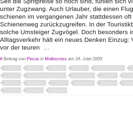
Seit die Spritpreise so hoch sind, fühlen sich v
unter Zugzwang. Auch Urlauber, die einen Flug
schienen im vergangenen Jahr stattdessen oft
Schienenweg zurückzugreifen. In der Touristi
solche Umsteiger Zugvögel. Doch besonders 
Alltagsverkehr hält ein neues Denken Einzug: 
vor der teuren
…
#
Beitrag von
Pecus
in
Mottocross
am 24. Julei 2009
Esprit
Fahrrad
Fluglotse
gehen
Geschlechtsverkehr
LAP
Lebensabschnittsgefährte
Markennamen
paaren
Pfl
Radweg
Ratlosigkeit
Sprit
spritsparend
Spritztour
Verke
Zug
Zugvogel
Zugzwang