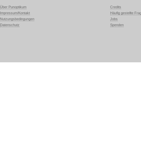
Über Punoptikum
Credits
Impressum/Kontakt
Häufig gestellte Fra
Nutzungsbedingungen
Jobs
Datenschutz
Spenden