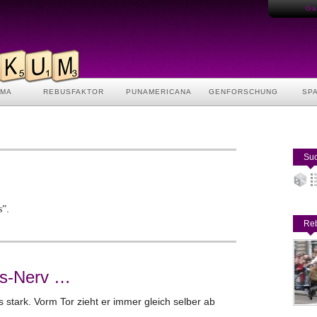
Gas
AMA
REBUSFAKTOR
PUNAMERICANA
GENFORSCHUNG
SP
Suc
.
s”
Reb
ias-Nerv …
 stark. Vorm Tor zieht er immer gleich selber ab