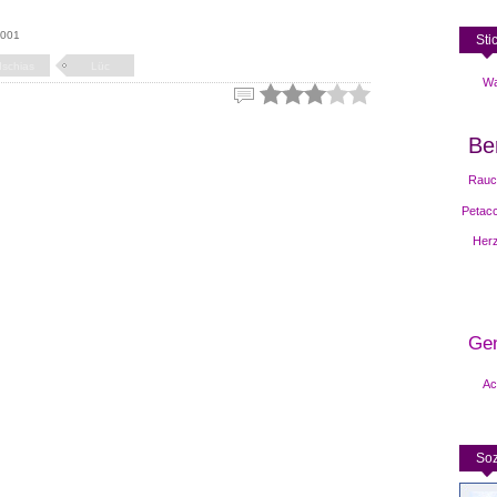
2001
Sti
Ischias
Lüc
Wa
Be
Rauc
Petacc
Her
Gen
Ac
Soz