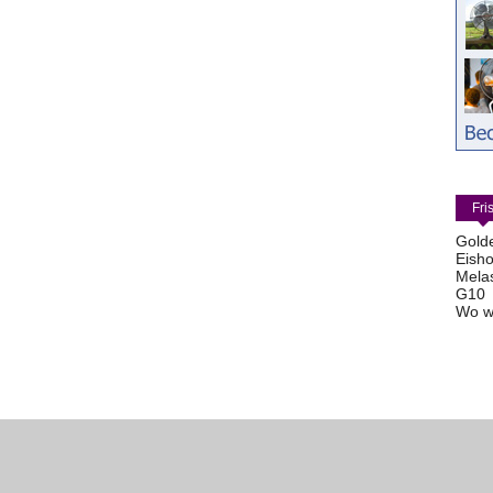
Fri
Gold
Eisho
Mela
G10
Wo w