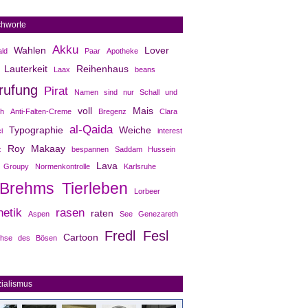
chworte
Akku
Wahlen
Lover
ld
Paar
Apotheke
Lauterkeit
Reihenhaus
Laax
beans
rufung
Pirat
Namen sind nur Schall und
voll
Mais
h
Anti-Falten-Creme
Bregenz
Clara
al-Qaida
Typographie
Weiche
i
interest
Roy Makaay
z
bespannen
Saddam Hussein
Lava
Groupy
Normenkontrolle
Karlsruhe
Brehms Tierleben
Lorbeer
etik
rasen
raten
Aspen
See Genezareth
Fredl Fesl
Cartoon
hse des Bösen
ialismus