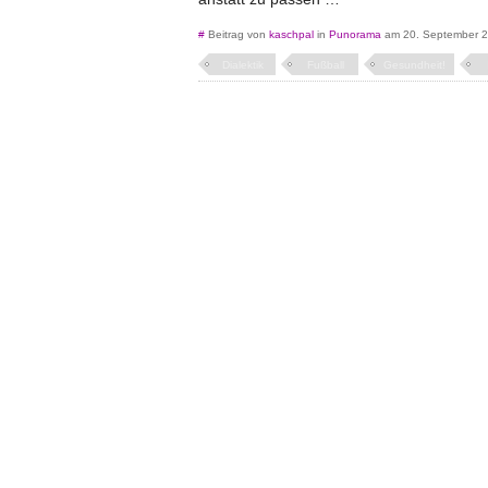
#
Beitrag von
kaschpal
in
Punorama
am 20. September 
Dialektik
Fußball
Gesundheit!