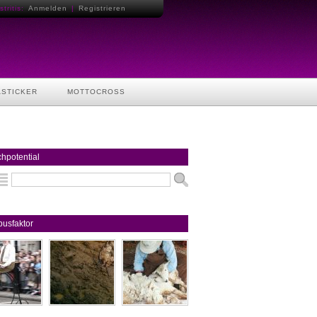
tritis:
Anmelden
|
Registrieren
ASTICKER
MOTTOCROSS
hpotential
usfaktor