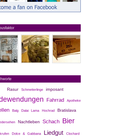
usfaktor
chworte
Rasur
imposant
Schmetterlinge
dewendungen
Fahrrad
Apotheke
ellen
Bratislava
Balg
Dalai Lama
Hochrad
Bier
Schach
Nachtleben
edersehen
Liedgut
krufen
Dolce & Gabbana
Clochard