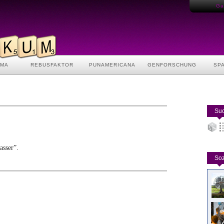
Gas
AMA
REBUSFAKTOR
PUNAMERICANA
GENFORSCHUNG
SP
Suc
.
asser”
Soz