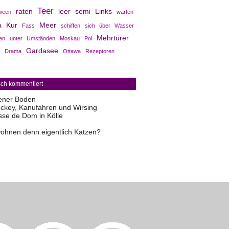
Teer
raten
leer
semi
Links
ween
warten
a
Kur
Meer
Fass
schiffen
sich über Wasser
Mehrtürer
en
unter Umständen
Moskau
Pol
Gardasee
Drama
Ottawa
Rezeptoren
sch kommentiert
ener Boden
ckey, Kanufahren und Wirsing
sse de Dom in Kölle
ohnen denn eigentlich Katzen?