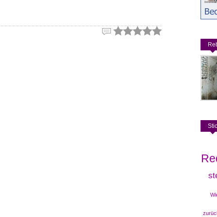
Reb
Sti
Re
st
Wi
zurüc