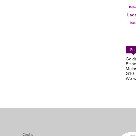
Hallo
Lad
halt
Fri
Gold
Eisho
Mela
G10
Wo w
Credits