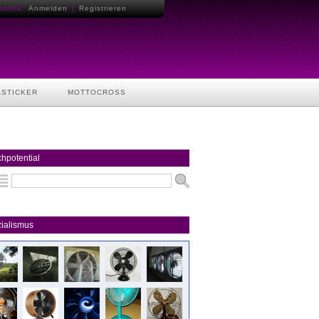
tritis:
Anmelden
|
Registrieren
ASTICKER
MOTTOCROSS
hpotential
ialismus