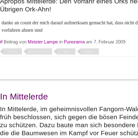
Apropos Mittelerde: Den Vorfahr eines Orks n
Übrigen Ork-Ahn!
danke an count der mich darauf aufmerksam gemacht hat, dass nicht di
vorfahren ahnen sind
#
Beitrag von
Meister Lampe
in
Punorama
am 7. Februar 2009
Ahnen
Herr der Ringe
Ork
Orkan
In Mittelerde
In Mittelerde, im geheimnisvollen Fangorn-Wa
früh beschlossen, sich gegen die bösen Feind
zu schützen. Dazu baute man sich besondere 
die die Baumwesen im Kampf vor Feuer schütz