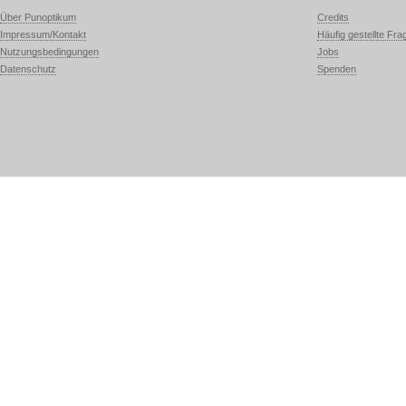
Über Punoptikum
Credits
Impressum/Kontakt
Häufig gestellte Fra
Nutzungsbedingungen
Jobs
Datenschutz
Spenden