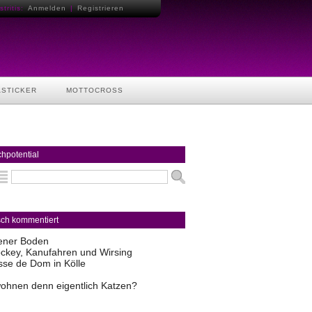
tritis:
Anmelden
|
Registrieren
ASTICKER
MOTTOCROSS
hpotential
sch kommentiert
ener Boden
ckey, Kanufahren und Wirsing
sse de Dom in Kölle
ohnen denn eigentlich Katzen?