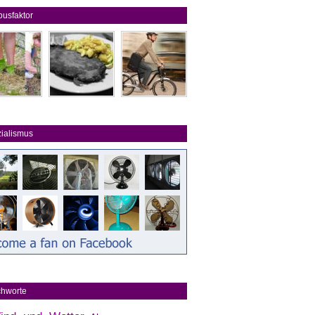
usfaktor
ialismus
chworte