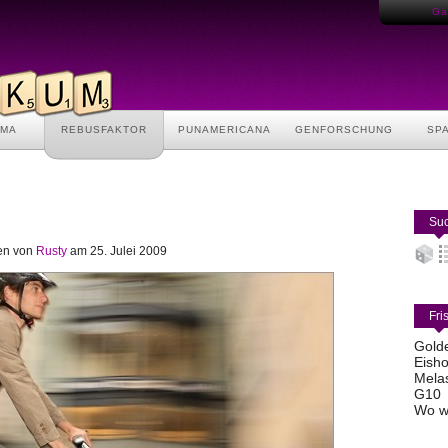
Gas
AMA
REBUSFAKTOR
PUNAMERICANA
GENFORSCHUNG
SP
Suc
ben von
Rusty
am 25. Julei 2009
Fri
Gold
Eisho
Mela
G10
Wo w