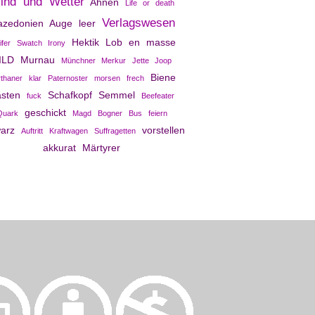
ind und Wetter
Ahnen
Life or death
Verlagswesen
zedonien
Auge
leer
Hektik
Lob
en masse
ifer
Swatch Irony
ILD
Murnau
Münchner Merkur
Jette Joop
Biene
thaner
klar
Paternoster
morsen
frech
sten
Schafkopf
Semmel
fuck
Beefeater
geschickt
Quark
Magd
Bogner
Bus
feiern
arz
vorstellen
Auftritt
Kraftwagen
Suffragetten
akkurat
Märtyrer