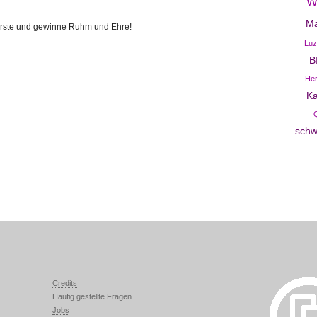
W
Ma
rste und gewinne Ruhm und Ehre!
Luz
B
Her
Ka
schw
Credits
Häufig gestellte Fragen
Jobs