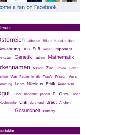
chworte
sterreich
abheben
Billard
Nadelstreifen
Bewährung
Suff
imposant
DOS
Raser
Genetik
Mathematik
teratur
laden
rkennamen
Zug
Mikado
Praktik
Falten
Vers
chise
Vom Regen in die Traufe
Friseur
Lose
Nikolaus
Ethik
rhüttung
Ällabätsch!
dgut
Pi
Oper
Kutter
habemus papam
Laser
Link
Braut
Kochnische
dortmund
Äffchen
Gesundheit
Butterfly
usfaktor