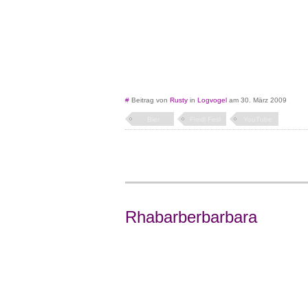
#
Beitrag von
Rusty
in
Logvogel
am 30. März 2009
Bier
Fredl Fesl
YouTube
Rhabarberbarbara