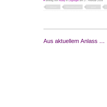
#
Beitrag von
Rusty
in
Logvogel
am 17. Februar 2009
Ghost
Ghostbusters
goat
Aus aktuellem Anlass …