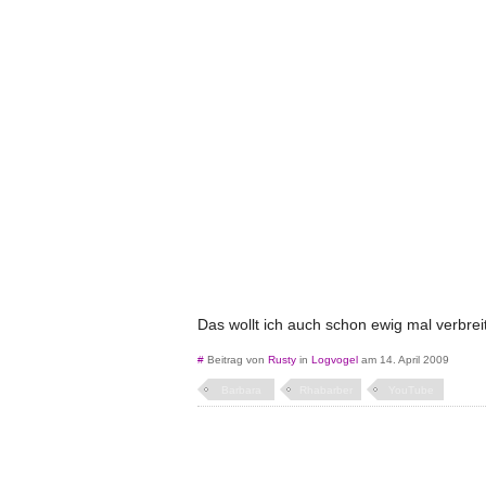
Das wollt ich auch schon ewig mal verbre
#
Beitrag von
Rusty
in
Logvogel
am 14. April 2009
Barbara
Rhabarber
YouTube