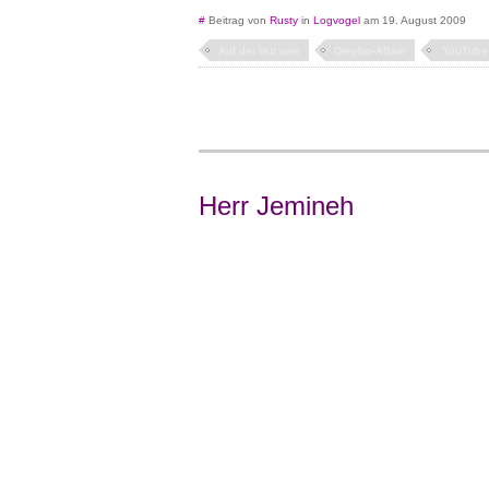
#
Beitrag von
Rusty
in
Logvogel
am 19. August 2009
Auf der Hut sein
Dreyfus-Affäre
YouTube
Herr Jemineh