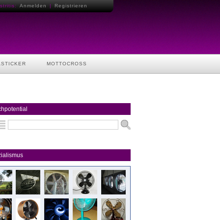
tritis:
Anmelden
|
Registrieren
ASTICKER
MOTTOCROSS
hpotential
ialismus