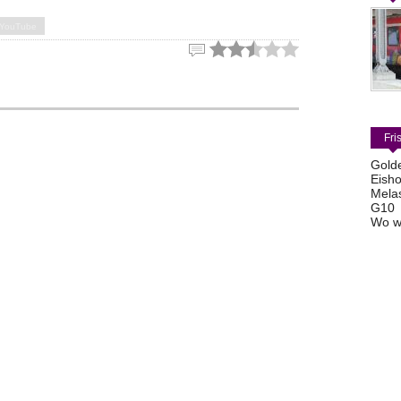
YouTube
Fri
Gold
Eisho
Mela
G10
Wo w