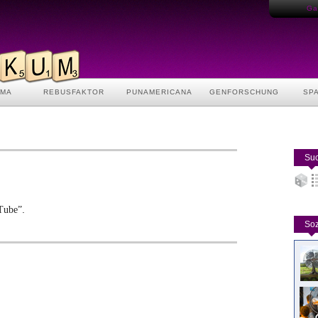
Gas
AMA
REBUSFAKTOR
PUNAMERICANA
GENFORSCHUNG
SP
Suc
.
Tube”
Soz