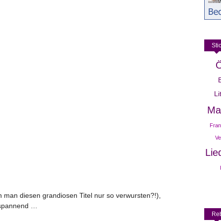
Sti
Ö
Li
Ma
Fran
Ve
Lie
n man diesen grandiosen Titel nur so verwursten?!),
 spannend …
Reb