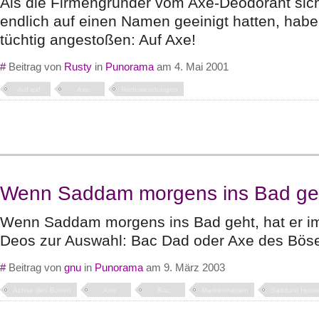
Als die Firmengründer vom Axe-Deodorant sic
endlich auf einen Namen geeinigt hatten, habe
tüchtig angestoßen: Auf Axe!
#
Beitrag von
Rusty
in
Punorama
am 4. Mai 2001
Auf ex!
Axe
Redewendungen
Wenn Saddam morgens ins Bad ge
Wenn Saddam morgens ins Bad geht, hat er im
Deos zur Auswahl: Bac Dad oder Axe des Bö
#
Beitrag von
gnu
in
Punorama
am 9. März 2003
Achse des Bösen
Axe
Bac
Markennamen
Saddam Husse