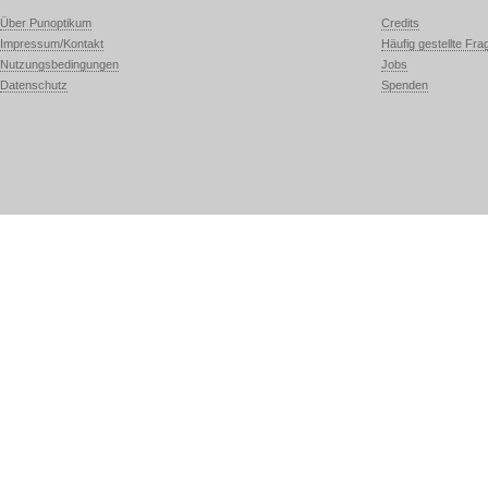
Über Punoptikum
Credits
Impressum/Kontakt
Häufig gestellte Fra
Nutzungsbedingungen
Jobs
Datenschutz
Spenden