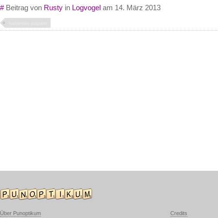
#
Beitrag von
Rusty
in
Logvogel
am 14. März 2013
habemus papam
Über Punoptikum
Credits