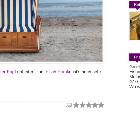
Reb
Fri
Gold
ger Kopf
dahinter – bei
Fisch Franke
ist’s noch sehr
Eisho
Mela
G10
Wo w