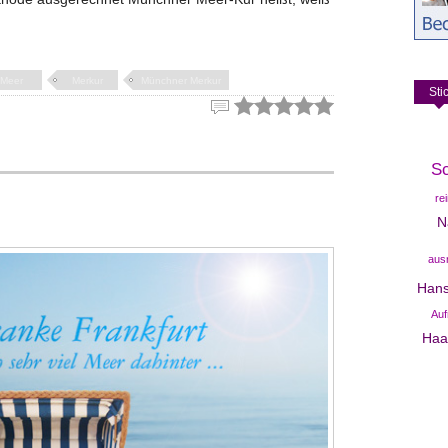
Meer
Merkur
Münchner Merkur
Sti
S
re
N
aus
Hans
Auf
Haa