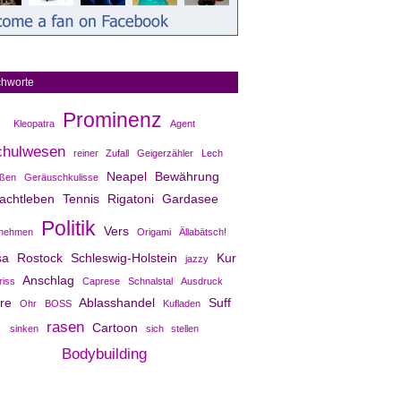
chworte
Prominenz
Kleopatra
Agent
chulwesen
reiner Zufall
Geigerzähler
Lech
Neapel
Bewährung
ißen
Geräuschkulisse
achtleben
Tennis
Rigatoni
Gardasee
Politik
Vers
nehmen
Origami
Ällabätsch!
a Rostock
Schleswig-Holstein
Kur
jazzy
Anschlag
riss
Caprese
Schnalstal
Ausdruck
re
Ablasshandel
Suff
Ohr
BOSS
Kufladen
rasen
Cartoon
sinken
sich stellen
Bodybuilding