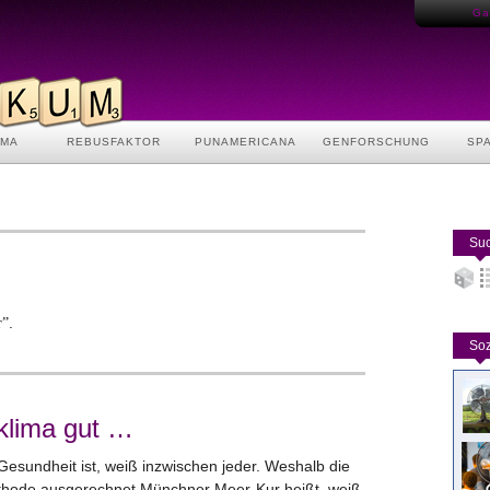
Gas
AMA
REBUSFAKTOR
PUNAMERICANA
GENFORSCHUNG
SP
Suc
.
r”
Soz
klima gut …
Gesundheit ist, weiß inzwischen jeder. Weshalb die
thode ausgerechnet Münchner Meer-Kur heißt, weiß