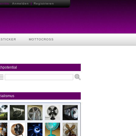
tritis:
Anmelden
|
Registrieren
ASTICKER
MOTTOCROSS
hpotential
ialismus