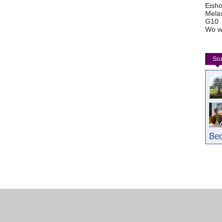
Eisho
Mela
G10
Wo w
Soz