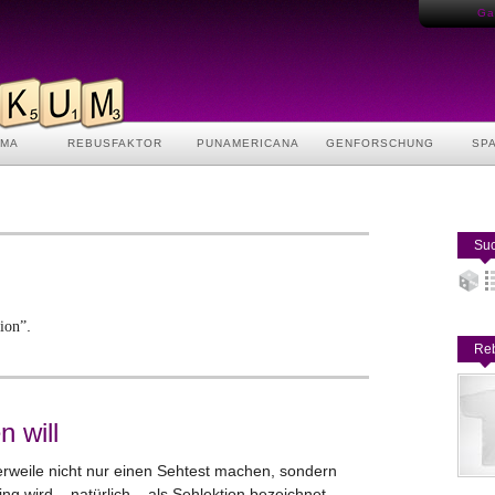
Gas
AMA
REBUSFAKTOR
PUNAMERICANA
GENFORSCHUNG
SP
Suc
.
tion”
Reb
 will
rweile nicht nur einen Sehtest machen, sondern
ing wird – natürlich – als Sehlektion bezeichnet.