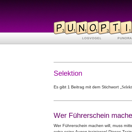
LOGVOGEL
PUNOR
Selektion
Es gibt 1 Beitrag mit dem Stichwort
„Selek
Wer Führerschein machen
Wer Führerschein machen will, muss mitte
extra seine Augen trainieren! Dieses Train