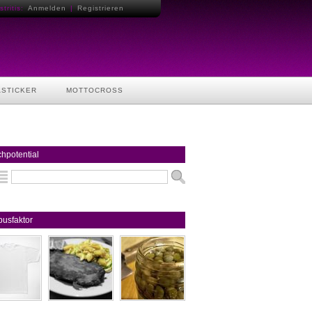
tritis:
Anmelden
|
Registrieren
ASTICKER
MOTTOCROSS
hpotential
usfaktor