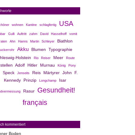
chworte
USA
chöner wohnen
Kantine
schlagfertig
bar
Gulli
Auftritt
zahm
David Hasselhoff
vomit
Biathlon
raten
Ahn
Hanns Martin Schleyer
Akku
Blumen
Typographie
uckerrohr
hleswig-Holstein
Meer
Rio Reiser
Route
stellen
Adolf Hitler
Murnau
König
Pony
Speck
Reis
Märtyrer
John F.
Jenseits
Kennedy
Prinzip
Isar
Longchamp
Gesundheit!
Rasur
ndvermessung
français
sch kommentiert
ener Boden