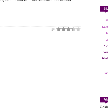
Sti
S
Nach
b
Z
Sc
vor
Allel
La
Fri
Gold