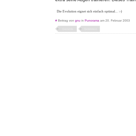
Die Evolution eignet sich einfach optimal... :-)
#
Beitrag von
gnu
in
Punorama
am 20. Februar 2003
Genetik
Selektion