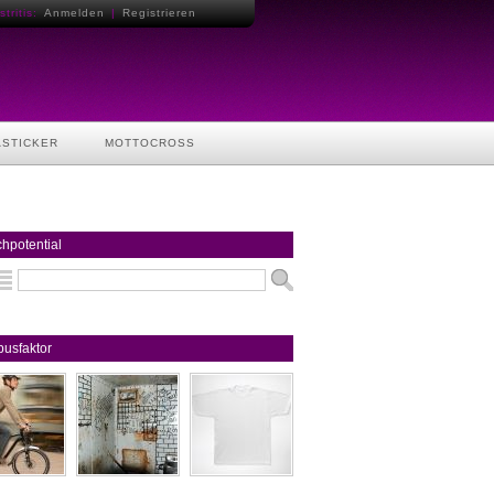
tritis:
Anmelden
|
Registrieren
ASTICKER
MOTTOCROSS
hpotential
usfaktor