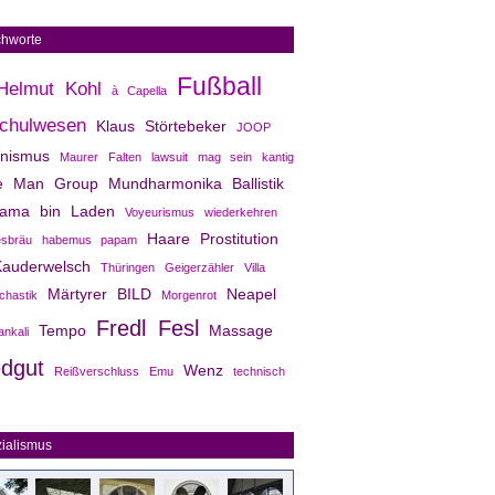
chworte
Fußball
Helmut Kohl
à Capella
chulwesen
Klaus Störtebeker
JOOP
anismus
Maurer
Falten
lawsuit
mag sein
kantig
e Man Group
Mundharmonika
Ballistik
ama bin Laden
Voyeurismus
wiederkehren
Haare
Prostitution
esbräu
habemus papam
auderwelsch
Thüringen
Geigerzähler
Villa
Märtyrer
BILD
Neapel
chastik
Morgenrot
Fredl Fesl
Tempo
Massage
ankali
edgut
Wenz
Reißverschluss
Emu
technisch
ialismus