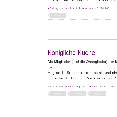
#
Beitrag von
kaschpal
in
Punorama
am 8. Mai 2001
Prinzip
Königliche Küche
Die Mitglieder (und die Ohneglieder) der 
Gericht:
Mitglied 1: „So funktioniert das nie und n
Ohneglied 1: „Doch im Prinz-Sieb schon!“
#
Beitrag von
Meister Lampe
in
Punorama
am 2. Januar 
Prinz
Prinzip
Sieb