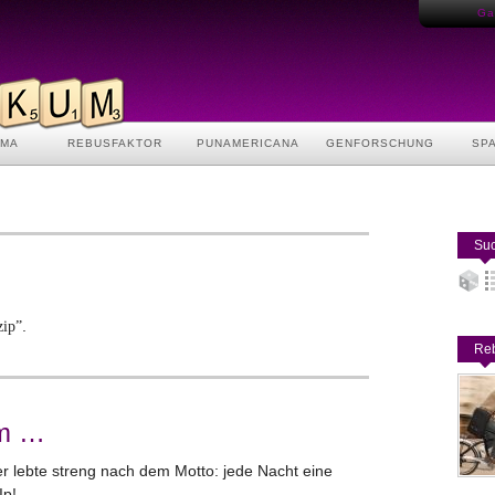
Gas
AMA
REBUSFAKTOR
PUNAMERICANA
GENFORSCHUNG
SP
Suc
.
zip”
Reb
im …
r lebte streng nach dem Motto: jede Nacht eine
Ip!