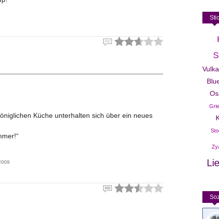
Sti
S
Vulk
Blu
Os
Gri
königlichen Küche unterhalten sich über ein neues
K
Sto
immer!“
Zy
Li
2009
Soz