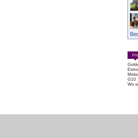
Fri
Gold
Eisho
Mela
G10
Wo w