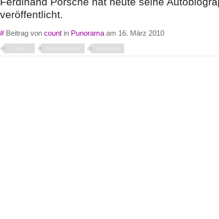
Ferdinand Porsche hat heute seine Autobiogra
veröffentlicht.
#
Beitrag von
count
in
Punorama
am 16. März 2010
Auto
Autobiographie
Biographie