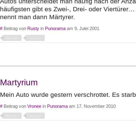
Autos unterscheidet man häufig nach der Anza
häufigsten gibt es Zwei-, Drei- oder Viertürer…
nennt man dann Märtyrer.
#
Beitrag von
Rusty
in
Punorama
am 9. Julei 2001
Mehrtürer
Märtyrer
Martyrium
Mein Auto wurde gestern verschrottet. Es starb
#
Beitrag von
Vronee
in
Punorama
am 17. November 2010
Mehrtürer
Märtyrer