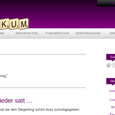
Gas
AMA
REBUSFAKTOR
PUNAMERICANA
GENFORSCHUNG
SP
Suc
.
ring”
Sti
Geor
ieder satt …
Frei
sc
 hat sie den Siegelring schön brav zurückgegeben.