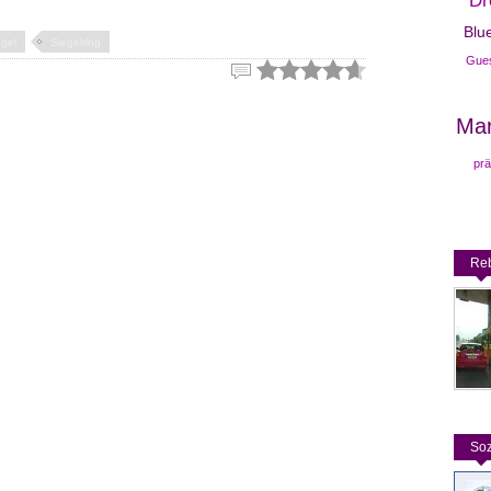
Dr
Blu
egel
Siegelring
Gue
Ma
prä
Reb
Soz