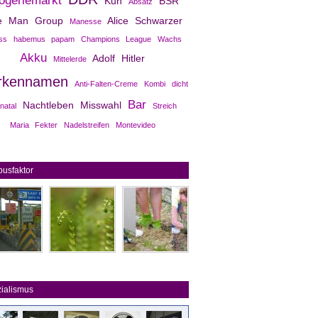
ogeriemarkt
Kuh
BSR
Absatz
e Man Group
Alice Schwarzer
Manesse
ss
habemus papam
Champions League
Wachs
Akku
Adolf Hitler
Mittelerde
rkennamen
Anti-Falten-Creme
Kombi
dicht
Bar
Nachtleben
Misswahl
natal
Streich
Maria Fekter
Nadelstreifen
Montevideo
usfaktor
ialismus