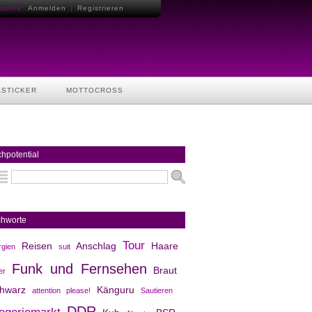
tritis:
Anmelden
|
Registrieren
ASTICKER
MOTTOCROSS
hpotential
chworte
Tour
Reisen
Anschlag
Haare
gien
suit
Funk und Fernsehen
Braut
er
hwarz
Känguru
attention please!
Sautieren
DDR