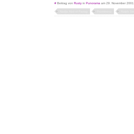
#
Beitrag von
Rusty
in
Punorama
am 29. November 2001
Nadja Abd el Farrag
Prominenz
Ralph Si