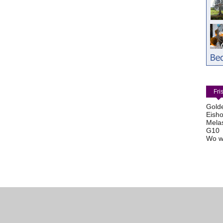
Fri
Gold
Eisho
Mela
G10
Wo w