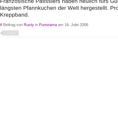
Französische Patissiers haben neulich fürs G
längsten Pfannkuchen der Welt hergestellt. P
Kreppband.
#
Beitrag von
Rusty
in
Punorama
am 16. Julei 2006
Crêpe