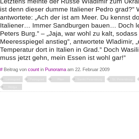
Letztens meinte der Russe Wladimir zum Ukrai
ist denn dieser dumme Italiener Pedro grad?” W
antwortete: „Ach der ist am Meer. Du kennst d
Italiener… Immer Sandburgen bauen… Doch le
Peters Burg.” – „Jaja, war wohl zu kalt, sodass
Meeresspiegel anstieg”, antwortete Wladimir, 
Temperatur dort in Italien in Grad.” Doch Wasili
muss jetzt gehn, mein Essen ist wohl gar!”
#
Beitrag von
count
in
Punorama
am 22. Februar 2009
Leningrad
Petrograd
Piter
Sankt Petersburg
St. Petersburg
Wolga