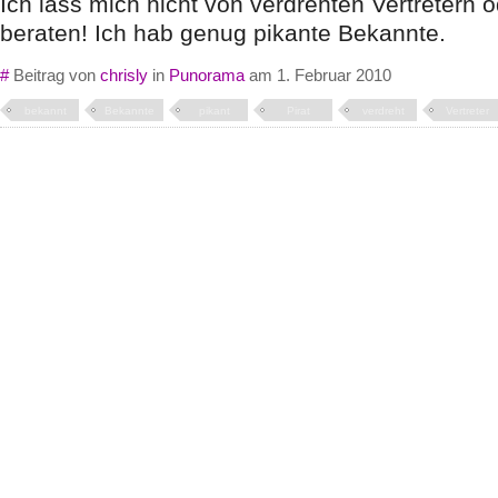
Ich lass mich nicht von verdrehten Vertretern o
beraten! Ich hab genug pikante Bekannte.
#
Beitrag von
chrisly
in
Punorama
am 1. Februar 2010
bekannt
Bekannte
pikant
Pirat
verdreht
Vertreter