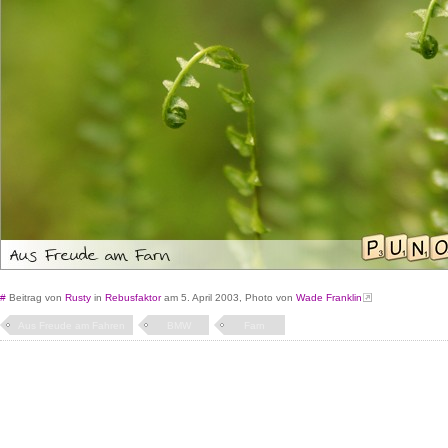
#
Beitrag von
Rusty
in
Rebusfaktor
am 5. April 2003, Photo von
Wade Franklin
Aus Freude am Fahren
BMW
Farn