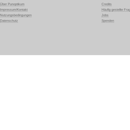
Über Punoptikum
Credits
Impressum/Kontakt
Häufig gestellte Fra
Nutzungsbedingungen
Jobs
Datenschutz
Spenden