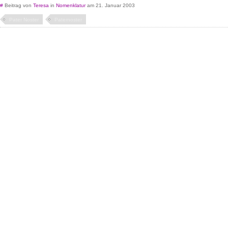
#
Beitrag von
Teresa
in
Nomenklatur
am 21. Januar 2003
Pater Noster
Paternoster