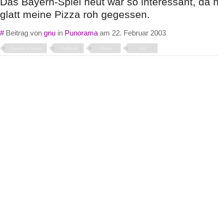
Das Bayern-Spiel heut war so interessant, da 
glatt meine Pizza roh gegessen.
#
Beitrag von
gnu
in
Punorama
am 22. Februar 2003
Claudio Pizarro
Fußball
Pizza
roh