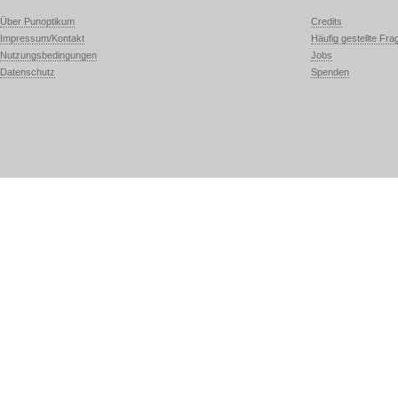
Über Punoptikum
Credits
Impressum/Kontakt
Häufig gestellte Fra
Nutzungsbedingungen
Jobs
Datenschutz
Spenden