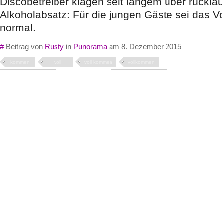
Discobetreiber klagen seit langem über rücklä
Alkoholabsatz: Für die jungen Gäste sei das 
normal.
#
Beitrag von
Rusty
in
Punorama
am 8. Dezember 2015
kommen
voll
voll kommen
vollkommen