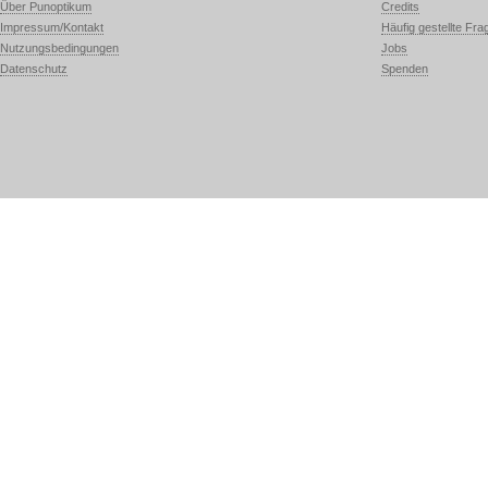
Über Punoptikum
Credits
Impressum/Kontakt
Häufig gestellte Fra
Nutzungsbedingungen
Jobs
Datenschutz
Spenden