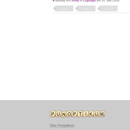
#
Beitrag von
Rusty
in
Logvogel
am 30. Mai 2009
Links
Marcel
myself
Über Punoptikum