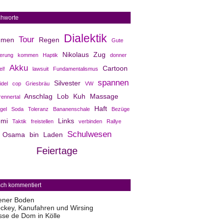
chworte
Dialektik
Tour
umen
Regen
Gute
Nikolaus
Zug
erung
kommen
Haptik
donner
Akku
Cartoon
el!
lawsuit
Fundamentalismus
spannen
Silvester
idel
cop
Griesbräu
VW
Anschlag
Lob
Kuh
Massage
rennertal
Haft
gel
Soda
Toleranz
Bananenschale
Bezüge
emi
Links
Taktik
freistellen
verbinden
Rallye
Schulwesen
Osama bin Laden
Feiertage
sch kommentiert
ener Boden
ckey, Kanufahren und Wirsing
sse de Dom in Kölle