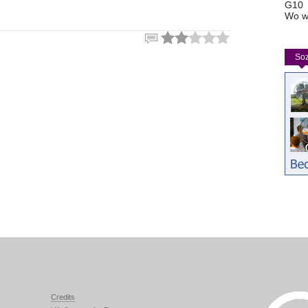
G10
Wo w
Soz
Credits