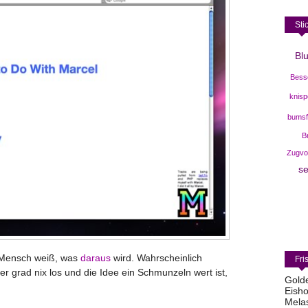
Sti
Bl
Bess
knisp
bumsf
B
Zugvo
s
in Mensch weiß, was
daraus
wird. Wahrscheinlich
Fri
ier grad nix los und die Idee ein Schmunzeln wert ist,
Gold
Eisho
Mela