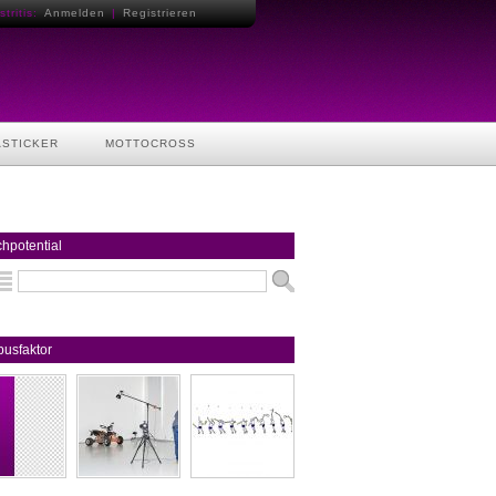
tritis:
Anmelden
|
Registrieren
ASTICKER
MOTTOCROSS
hpotential
usfaktor