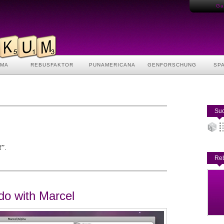
Gas
AMA
REBUSFAKTOR
PUNAMERICANA
GENFORSCHUNG
SP
Suc
.
f”
Reb
 do with Marcel