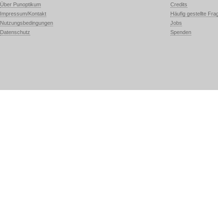
Über Punoptikum
Credits
Impressum/Kontakt
Häufig gestellte Fra
Nutzungsbedingungen
Jobs
Datenschutz
Spenden