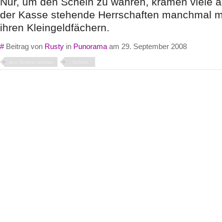
Nur, um den Schein zu wahren, kramen viele äl
der Kasse stehende Herrschaften manchmal m
ihren Kleingeldfächern.
#
Beitrag von
Rusty
in
Punorama
am 29. September 2008
den Schein wahren
Schein