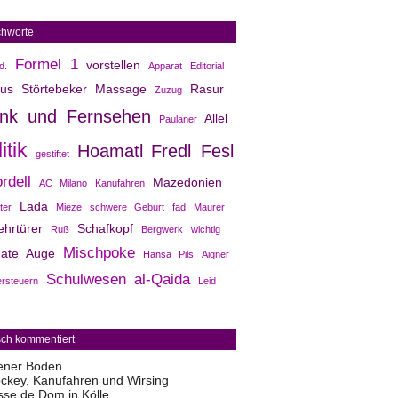
chworte
Formel 1
vorstellen
d.
Apparat
Editorial
aus Störtebeker
Massage
Rasur
Zuzug
nk und Fernsehen
Allel
Paulaner
itik
Hoamatl
Fredl Fesl
gestiftet
rdell
Mazedonien
AC Milano
Kanufahren
Lada
ter
Mieze
schwere Geburt
fad
Maurer
hrtürer
Schafkopf
Ruß
Bergwerk
wichtig
Mischpoke
ate
Auge
Hansa Pils
Aigner
Schulwesen
al-Qaida
ersteuern
Leid
sch kommentiert
ener Boden
ckey, Kanufahren und Wirsing
sse de Dom in Kölle