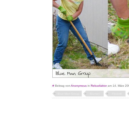
#
Beitrag von
Anonymous
in
Rebusfaktor
am 14. März 20
Blue Man Group
Blumen
Floristik