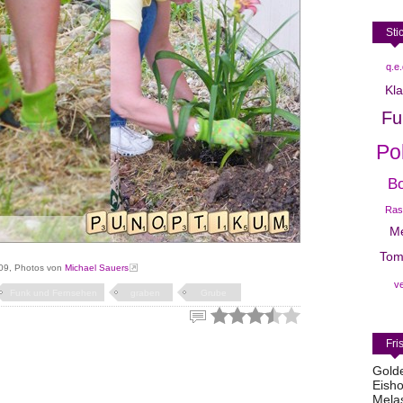
Sti
q.e.
Kl
Fu
Pol
Bo
Ras
Me
Tom
09, Photos von
Michael Sauers
v
Funk und Fernsehen
graben
Grube
Fri
Gold
Eisho
Mela