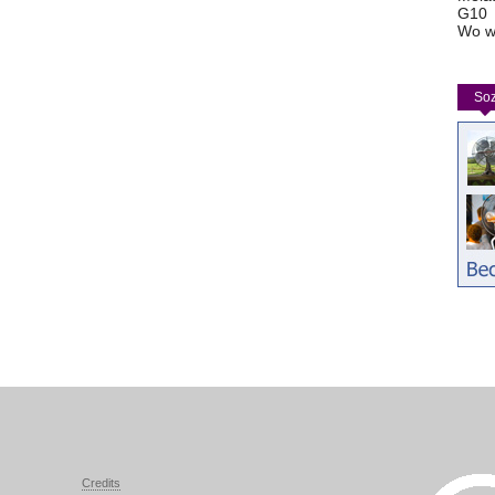
G10
Wo w
Soz
Credits