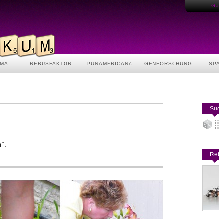
Gas
AMA
REBUSFAKTOR
PUNAMERICANA
GENFORSCHUNG
SP
Suc
.
n”
Reb