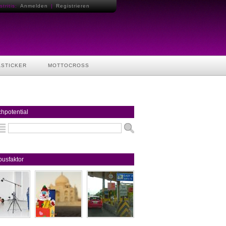
tritis:
Anmelden
|
Registrieren
ASTICKER
MOTTOCROSS
hpotential
usfaktor