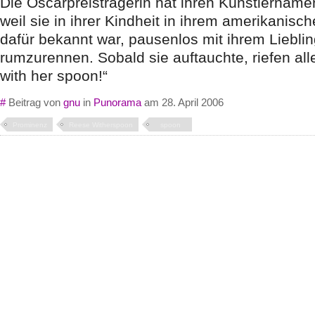
Die Oscarpreisträgerin hat ihren Künstlername
weil sie in ihrer Kindheit in ihrem amerikanisc
dafür bekannt war, pausenlos mit ihrem Lieblin
rumzurennen. Sobald sie auftauchte, riefen al
with her spoon!“
#
Beitrag von
gnu
in
Punorama
am 28. April 2006
Prominenz
Reese Witherspoon
spoon