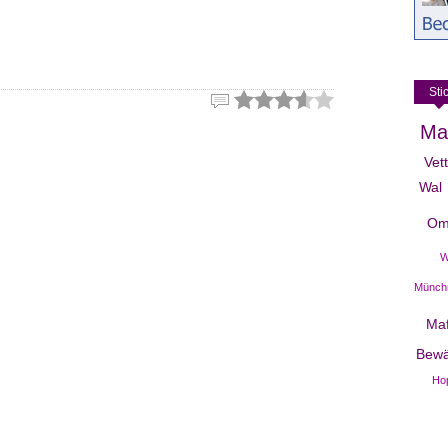
Sti
Ma
Vet
Wal
Om
W
Münch
Maf
Bewä
Ho