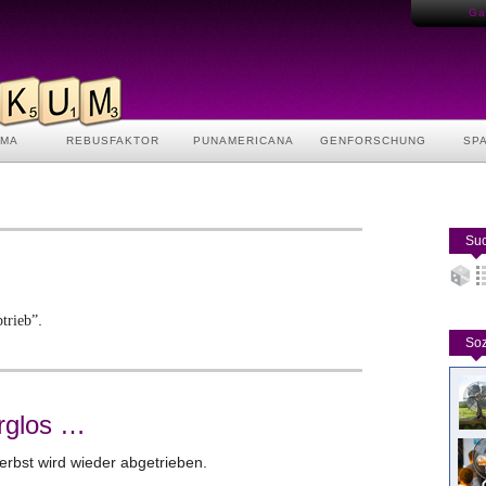
Gas
AMA
REBUSFAKTOR
PUNAMERICANA
GENFORSCHUNG
SP
Suc
.
trieb”
Soz
orglos …
Herbst wird wieder abgetrieben.