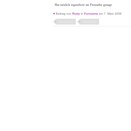
Hat neulich irgendwer im Fernsehn gesagt.
#
Beitrag von
Rusty
in
Punorama
am 7. März 2006
Abtreibung
Almabtrieb