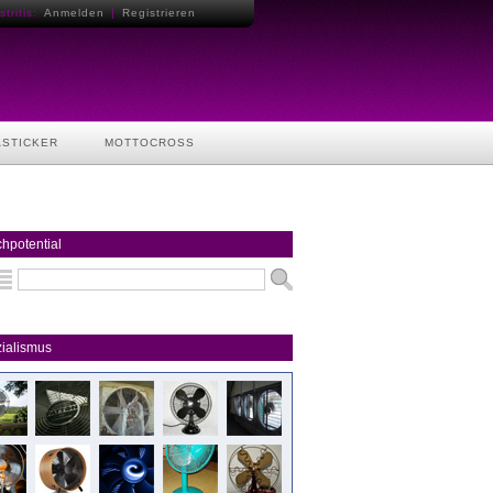
tritis:
Anmelden
|
Registrieren
ASTICKER
MOTTOCROSS
hpotential
ialismus