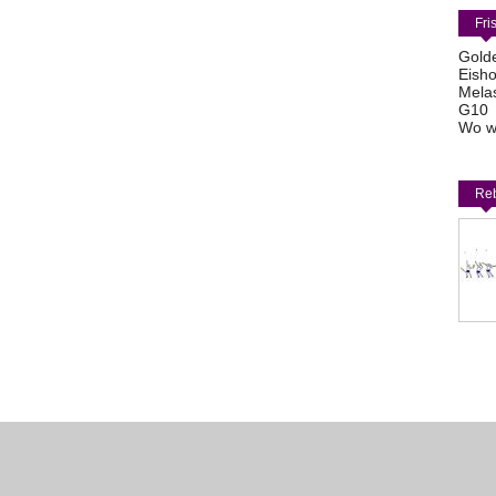
Fri
Gold
Eisho
Mela
G10
Wo w
Reb