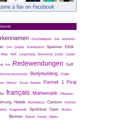
chworte
rkennamen
Durchfallquote
Soli
aufziehen
ter
Spanner
Ethik
Don Quijote
Krautwickerl
Ritas Welt
Longchamp
Brennertal
Estée Lauder
Redewendungen
a
Suff
frei
Bodybuilding
ehrmachtsmuseum
Chalet
Formel 1
Pirat
ner Merkur
Oscar Awards
français
Mathematik
ia
Pflaumen
hrung
Hektik
Cartoon
Bumsfalera!
Anthony
Spritztour
Oper
pkins
Kragenweite
Monika
Blumen
Nelson Haedo Valdez