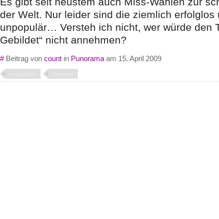
Es gibt seit neustem auch Miss-Wahlen zur sc
der Welt. Nur leider sind die ziemlich erfolglos
unpopulär… Versteh ich nicht, wer würde den T
Gebildet“ nicht annehmen?
#
Beitrag von
count
in
Punorama
am 15. April 2009
missgebildet
Misswahl