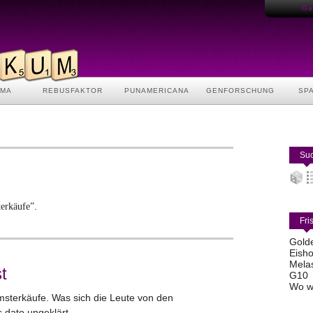
Gas
AMA
REBUSFAKTOR
PUNAMERICANA
GENFORSCHUNG
SP
Suc
.
erkäufe”
Fri
Gold
Eisho
Mela
t
G10
Wo w
amsterkäufe. Was sich die Leute von den
s dato ungeklärt.