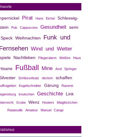
chworte
Pirat
pernickel
Schleswig-
Hans Eichel
Gesundheit
stein
semi
Pub
Cappuccino
Funk und
Speck
Weihnachten
Fernsehen
Wind und Wetter
rspiele
Nachtleben
Fliegeralarm
Weißes Haus
Fußball
Mine
rtisane
Axel Springer
Silvester
schaffen
Schlüsselsatz
decken
Gärung
uffragetten
Kugelschreiber
Raserei
Geschichte
Link
egensburg
knutschen
Wenz
eberrecht
Grube
Hooters
Maiglöckchen
Ratatouille
Amateur
Manuel Cange
ialismus