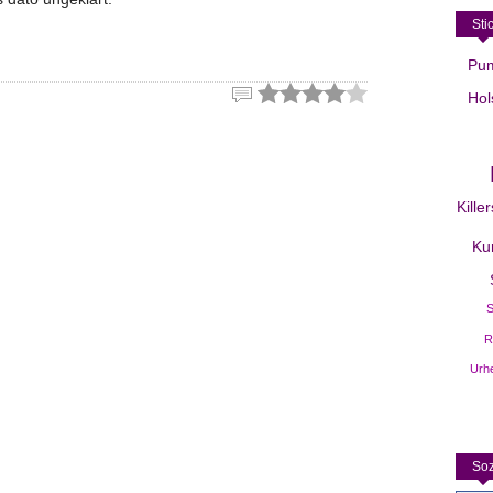
Sti
Pum
Hol
Kille
Ku
S
R
Urh
Soz