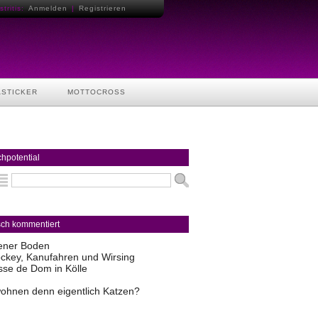
tritis:
Anmelden
|
Registrieren
ASTICKER
MOTTOCROSS
hpotential
sch kommentiert
ener Boden
ckey, Kanufahren und Wirsing
sse de Dom in Kölle
ohnen denn eigentlich Katzen?