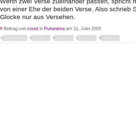
Wenn zwei Verse zueinander passen, spricht
von einer Ehe der beiden Verse. Also schrieb S
Glocke nur aus Versehen.
#
Beitrag von
count
in
Punorama
am 31. Julei 2009
aus Versehen
Ehe
Poesie
Vers
Versehen