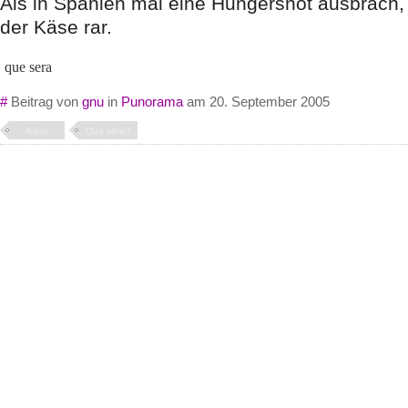
Als in Spanien mal eine Hungersnot ausbrach,
der Käse rar.
que sera
#
Beitrag von
gnu
in
Punorama
am 20. September 2005
Käse
Que sera?