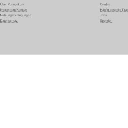
Über Punoptikum
Credits
Impressum/Kontakt
Häufig gestellte Fra
Nutzungsbedingungen
Jobs
Datenschutz
Spenden