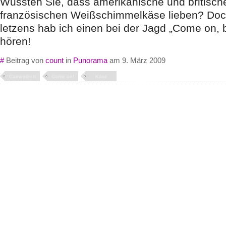
Wussten Sie, dass amerikanische und britisch
französischen Weißschimmelkäse lieben? Doch 
letzens hab ich einen bei der Jagd „Come on, b
hören!
#
Beitrag von
count
in
Punorama
am 9. März 2009
Camembert
Come on!
Käse