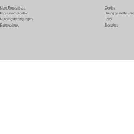
Über Punoptikum
Credits
Impressum/Kontakt
Häufig gestellte Fra
Nutzungsbedingungen
Jobs
Datenschutz
Spenden