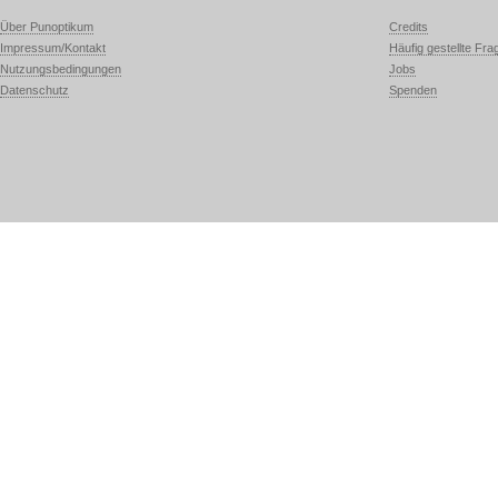
Über Punoptikum
Credits
Impressum/Kontakt
Häufig gestellte Fra
Nutzungsbedingungen
Jobs
Datenschutz
Spenden