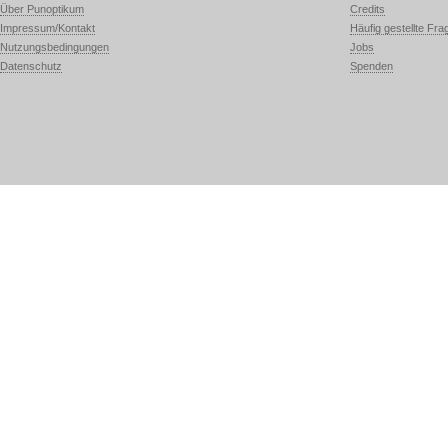
Über Punoptikum
Credits
Impressum/Kontakt
Häufig gestellte Fra
Nutzungsbedingungen
Jobs
Datenschutz
Spenden