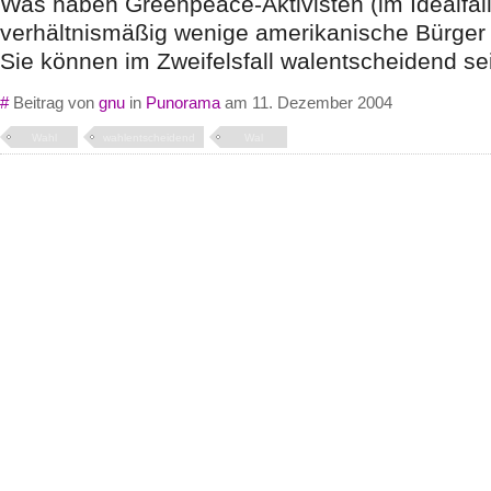
Was haben Greenpeace-Aktivisten (im Idealfal
verhältnismäßig wenige amerikanische Bürge
Sie können im Zweifelsfall walentscheidend se
#
Beitrag von
gnu
in
Punorama
am 11. Dezember 2004
Wahl
wahlentscheidend
Wal