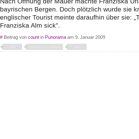
Nach Öffnung der Mauer machte Franziska Url
bayrischen Bergen. Doch plötzlich wurde sie k
englischer Tourist meinte daraufhin über sie: „
Franziska Alm sick”.
#
Beitrag von
count
in
Punorama
am 9. Januar 2009
DDR
Franziska van Almsick
sick