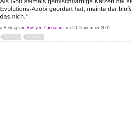
Als Gott seimals gemischtfarbige Katzen bei 
Evolutions-Azubi geordert hat, meinte der bloß
das nich.“
#
Beitrag von
Rusty
in
Punorama
am 20. November 2001
checken
gescheckt