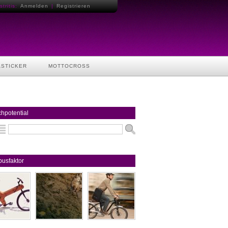
tritis:
Anmelden
|
Registrieren
ASTICKER
MOTTOCROSS
hpotential
usfaktor