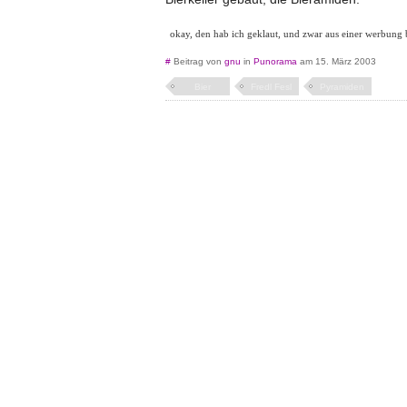
okay, den hab ich geklaut, und zwar aus einer werbung 
#
Beitrag von
gnu
in
Punorama
am 15. März 2003
Bier
Fredl Fesl
Pyramiden