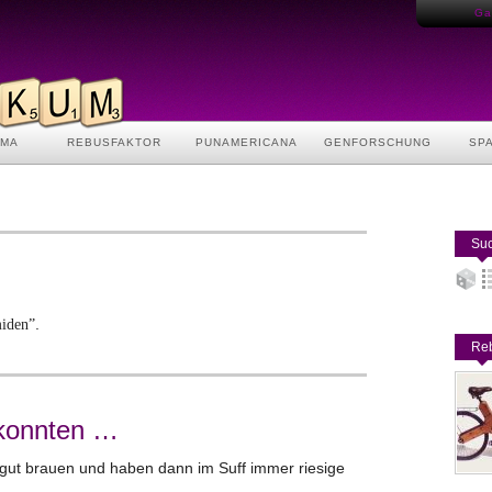
Gas
AMA
REBUSFAKTOR
PUNAMERICANA
GENFORSCHUNG
SP
Suc
.
iden”
Reb
 konnten …
 gut brauen und haben dann im Suff immer riesige