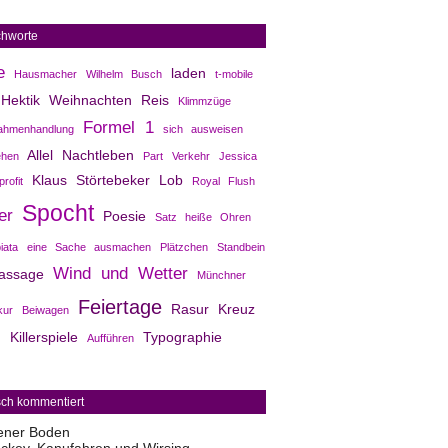
chworte
e
laden
Hausmacher
Wilhelm Busch
t-mobile
Hektik
Weihnachten
Reis
Klimmzüge
Formel 1
ahmenhandlung
sich ausweisen
Allel
Nachtleben
ehen
Part
Verkehr
Jessica
Klaus Störtebeker
Lob
rofit
Royal Flush
Spocht
er
Poesie
Satz heiße Ohren
biata
eine Sache ausmachen
Plätzchen
Standbein
Wind und Wetter
assage
Münchner
Feiertage
Rasur
Kreuz
kur
Beiwagen
Killerspiele
Typographie
Aufführen
sch kommentiert
ener Boden