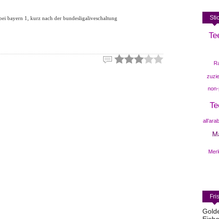
Sti
bei bayern 1, kurz nach der bundesligaliveschaltung
Te
R
zuzi
non-p
Te
all’ara
M
Mer
Fri
Gold