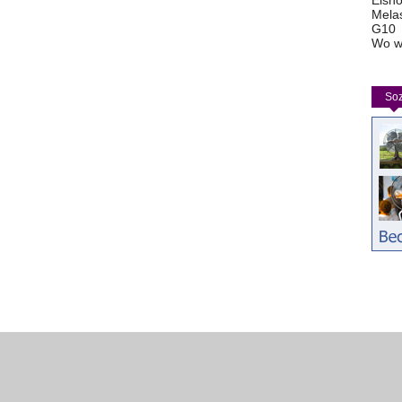
Eisho
Mela
G10
Wo w
Soz