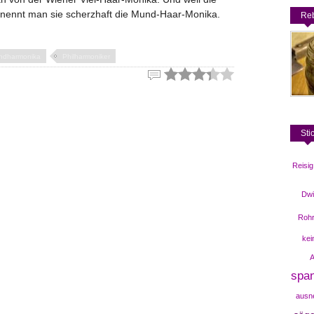
, nennt man sie scherzhaft die Mund-Haar-Monika.
Reb
ndharmonika
Philharmoniker
Sti
Reisig
Dwi
Roh
ke
A
spa
ausn