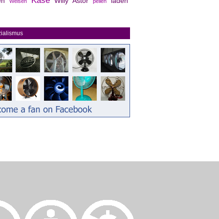
Käse
en
Willy Astor
laden
Weisen
pellen
ialismus