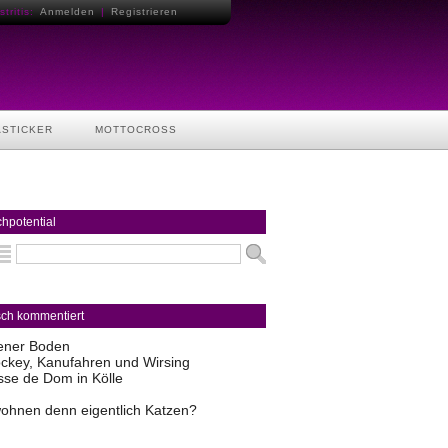
tritis:
Anmelden
|
Registrieren
ASTICKER
MOTTOCROSS
hpotential
sch kommentiert
ener Boden
ckey, Kanufahren und Wirsing
sse de Dom in Kölle
ohnen denn eigentlich Katzen?