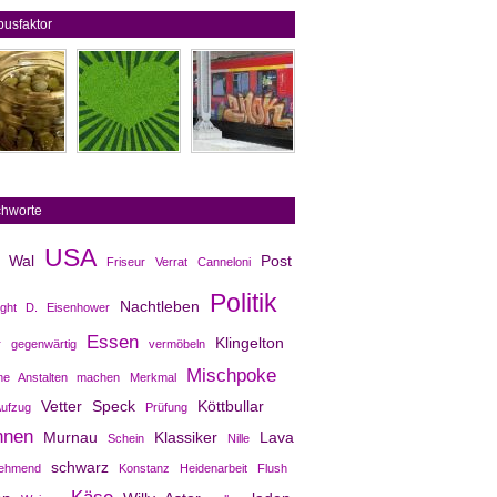
usfaktor
chworte
USA
Wal
Post
Friseur
Verrat
Canneloni
Politik
Nachtleben
ght D. Eisenhower
Essen
Klingelton
r
gegenwärtig
vermöbeln
Mischpoke
ine Anstalten machen
Merkmal
Vetter
Speck
Köttbullar
ufzug
Prüfung
nnen
Murnau
Klassiker
Lava
Schein
Nille
schwarz
ehmend
Konstanz
Heidenarbeit
Flush