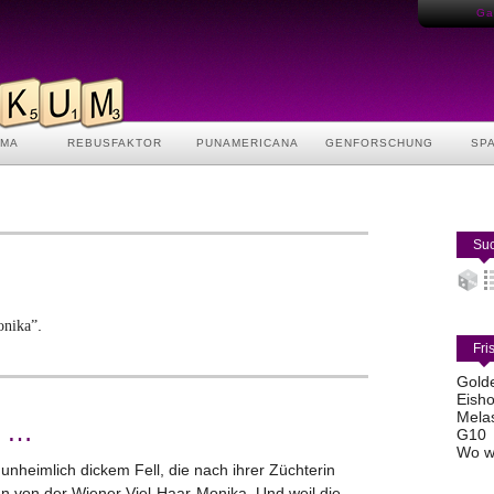
Gas
AMA
REBUSFAKTOR
PUNAMERICANA
GENFORSCHUNG
SP
Suc
.
nika”
Fri
Gold
Eisho
Mela
e …
G10
Wo w
unheimlich dickem Fell, die nach ihrer Züchterin
n von der Wiener Viel-Haar-Monika. Und weil die