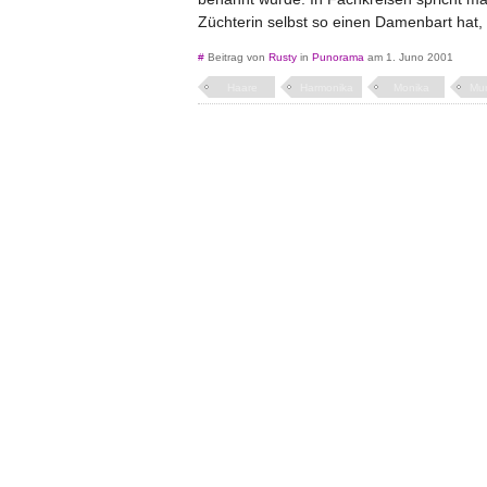
Züchterin selbst so einen Damenbart hat
#
Beitrag von
Rusty
in
Punorama
am 1. Juno 2001
Haare
Harmonika
Monika
Mu