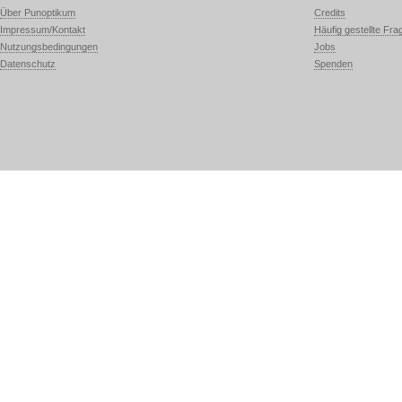
Über Punoptikum
Credits
Impressum/Kontakt
Häufig gestellte Fra
Nutzungsbedingungen
Jobs
Datenschutz
Spenden