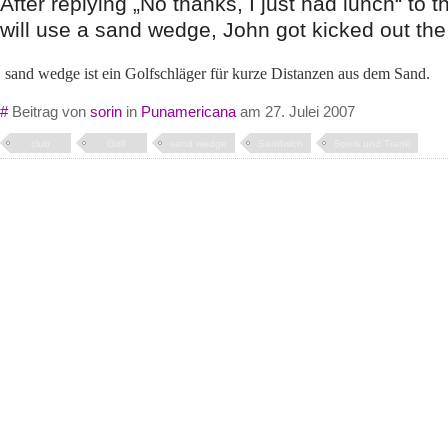
After replying „No thanks, I just had lunch“ to t
will use a sand wedge, John got kicked out the 
sand wedge ist ein Golfschläger für kurze Distanzen aus dem Sand.
#
Beitrag von
sorin
in
Punamericana
am 27. Julei 2007
club
Golf
sand wedge
Sandwich
Speis und Trank