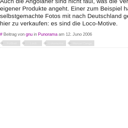
Auch die Angolaner sind nicht faul, was die V
eigener Produkte angeht. Einer zum Beispiel ha
selbstgemachte Fotos mit nach Deutschland g
hier zu verkaufen: es sind die Loco-Motive.
#
Beitrag von
gnu
in
Punorama
am 12. Juno 2006
Fußball
Locô
Lokomotive
Manuel Cange