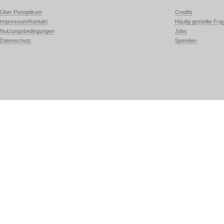
Über Punoptikum
Credits
Impressum/Kontakt
Häufig gestellte Fra
Nutzungsbedingungen
Jobs
Datenschutz
Spenden