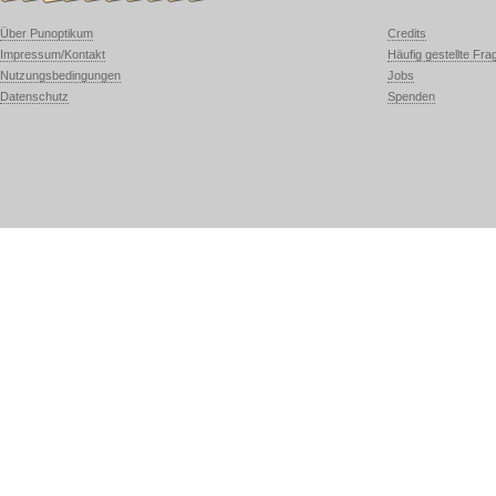
Über Punoptikum
Credits
Impressum/Kontakt
Häufig gestellte Fra
Nutzungsbedingungen
Jobs
Datenschutz
Spenden