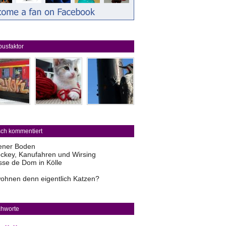
usfaktor
sch kommentiert
ener Boden
ckey, Kanufahren und Wirsing
sse de Dom in Kölle
ohnen denn eigentlich Katzen?
chworte