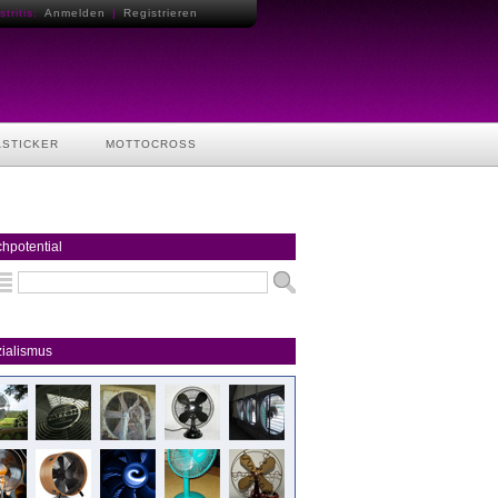
tritis:
Anmelden
|
Registrieren
ASTICKER
MOTTOCROSS
hpotential
ialismus