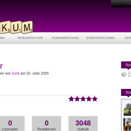
Gas
AMA
REBUSFAKTOR
PUNAMERICANA
GENFORSCHUNG
SP
r
Suc
ben von
Zunti
am 20. Julei 2005
Soz
0
0
3048
Liebhaber
Reaktionen
Aufrufe