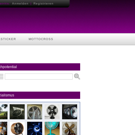
tritis:
Anmelden
|
Registrieren
ASTICKER
MOTTOCROSS
hpotential
ialismus