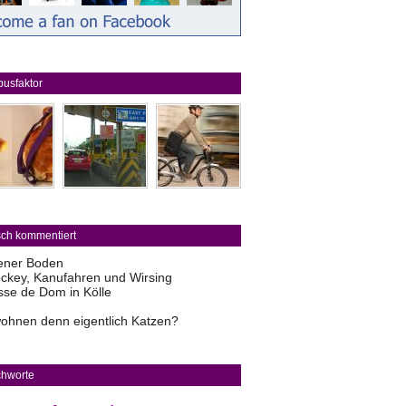
usfaktor
sch kommentiert
ener Boden
ckey, Kanufahren und Wirsing
sse de Dom in Kölle
ohnen denn eigentlich Katzen?
chworte