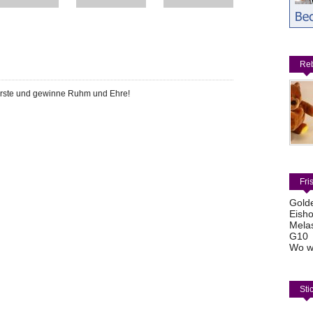
Reb
rste und gewinne Ruhm und Ehre!
Fri
Gold
Eisho
Mela
G10
Wo w
Sti