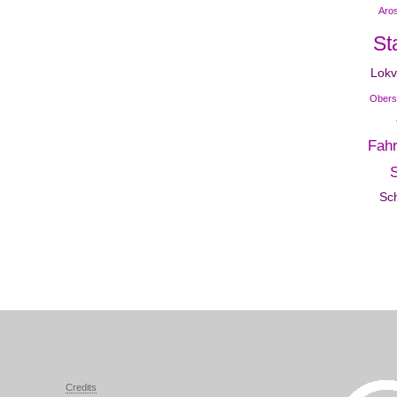
Aro
St
Lok
Obers
Fah
Sc
Credits