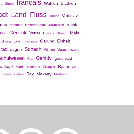
français
Wahlen
Biathlon
sa
Stubai
adt Land Fluss
Vratislav
Mähne
venc
rechts
ernsthaft
Hamsterkäufe
kollabieren
Genetik
Vetter
Mais
tdorf
Exodus
Stream
Gärung
Einheit
folklorig
Extë
Intimrasur
rrad
Schach
sägen
Wirsing
Voraussetzung
Schulwesen
Genitiv
geschickt
Cap
hafkopf
Rasur
Matrix
rentieren
Croupier
zu
Roy Makaay
etwas stehen
Fließtext