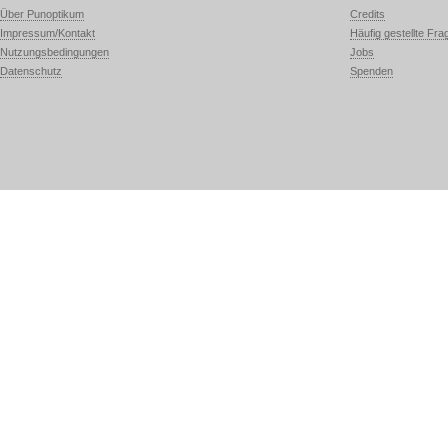
Über Punoptikum
Credits
Impressum/Kontakt
Häufig gestellte Fra
Nutzungsbedingungen
Jobs
Datenschutz
Spenden